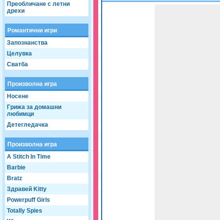
Преобличане с летни
Game not loaded yet.
дрехи
Романтични игри
Запознанства
Целувка
Сватба
Произволна игра
Носене
Грижа за домашни
любимци
Детегледачка
Произволна игра
A Stitch In Time
Barbie
Bratz
Здравей Kitty
Powerpuff Girls
Totally Spies