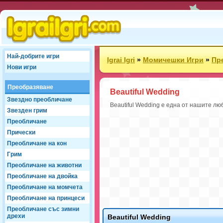
Най-добрите игри
Igrai Igri
»
Момичешки Игри
»
Пр
Нови игри
Преобразяване
Beautiful Wedding
Звездно преобличане
Beautiful Wedding е една от нашите лю
Звезден грим
Преобличане
Прически
Преобличане на кон
Грим
Преобличане на животни
Преобличане на двойка
Преобличане на момчета
Преобличане на принцеси
Преобличане със зимни
дрехи
Beautiful Wedding