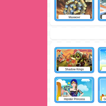
Махжонг
Shadow Kings
Hipster Princess
G