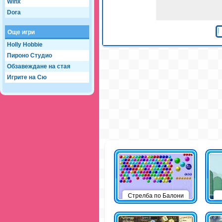
Winx
Dora
Още игри
Holly Hobbie
Пироно Студио
Обзавеждане на стая
Игрите на Сю
Стрелба по Балони