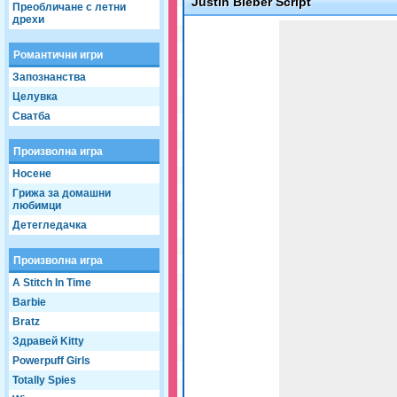
Justin Bieber Script
Преобличане с летни
дрехи
Game not loaded yet.
Романтични игри
Запознанства
Целувка
Сватба
Произволна игра
Носене
Грижа за домашни
любимци
Детегледачка
Произволна игра
A Stitch In Time
Barbie
Bratz
Здравей Kitty
Powerpuff Girls
Totally Spies