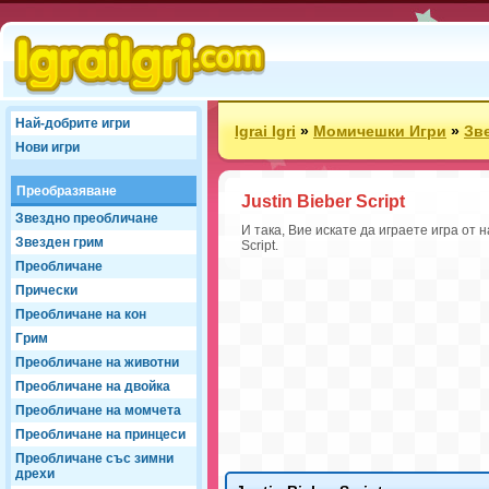
Най-добрите игри
Igrai Igri
»
Момичешки Игри
»
Зв
Нови игри
Преобразяване
Justin Bieber Script
Звездно преобличане
И така, Вие искате да играете игра от
Звезден грим
Script.
Преобличане
Прически
Преобличане на кон
Грим
Преобличане на животни
Преобличане на двойка
Преобличане на момчета
Преобличане на принцеси
Преобличане със зимни
дрехи