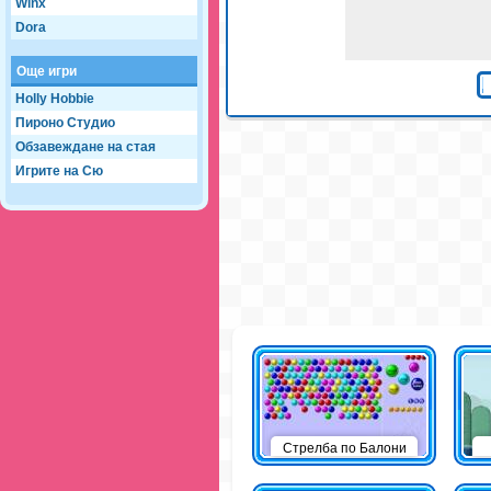
Winx
Dora
Още игри
Holly Hobbie
Пироно Студио
Обзавеждане на стая
Игрите на Сю
Стрелба по Балони