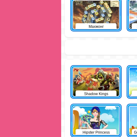
Махжонг
Shadow Kings
Hipster Princess
G