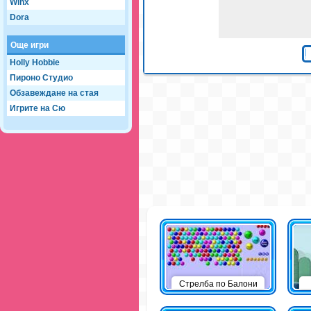
Winx
Dora
Още игри
Holly Hobbie
Пироно Студио
Обзавеждане на стая
Игрите на Сю
Стрелба по Балони