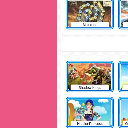
Махжонг
Shadow Kings
Hipster Princess
G