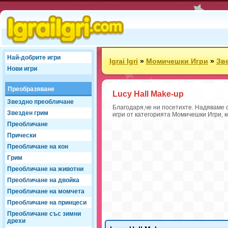
Най-добрите игри
Igrai Igri
»
Момичешки Игри
»
Зв
Нови игри
Преобразяване
Lucy Hall Make-up
Звездно преобличане
Благодаря,че ни посетихте. Надяваме с
Звезден грим
игри от категорията Момичешки Игри, к
Преобличане
Прически
Преобличане на кон
Грим
Преобличане на животни
Преобличане на двойка
Преобличане на момчета
Преобличане на принцеси
Преобличане със зимни
дрехи