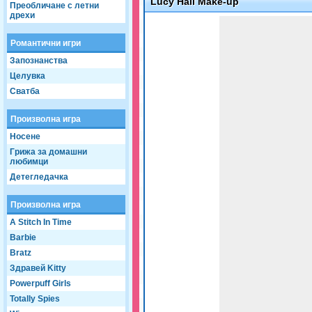
Lucy Hall Make-up
Преобличане с летни
дрехи
Game not loaded yet.
Романтични игри
Запознанства
Целувка
Сватба
Произволна игра
Носене
Грижа за домашни
любимци
Детегледачка
Произволна игра
A Stitch In Time
Barbie
Bratz
Здравей Kitty
Powerpuff Girls
Totally Spies