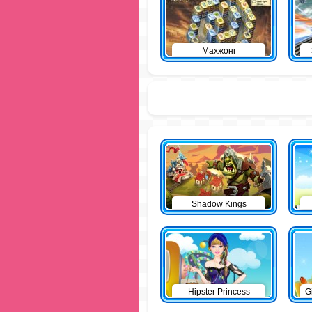
Махжонг
Shadow Kings
Hipster Princess
G