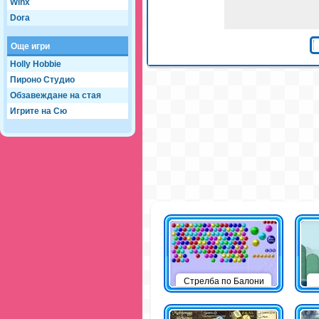
Winx
Dora
Още игри
Holly Hobbie
Пироно Студио
Обзавеждане на стая
Игрите на Сю
Стрелба по Балони