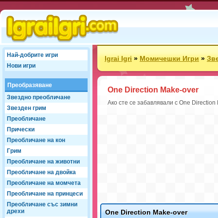
Най-добрите игри
Igrai Igri
»
Момичешки Игри
»
Зв
Нови игри
Преобразяване
One Direction Make-over
Звездно преобличане
Ако сте се забавлявали с One Direction
Звезден грим
Преобличане
Прически
Преобличане на кон
Грим
Преобличане на животни
Преобличане на двойка
Преобличане на момчета
Преобличане на принцеси
Преобличане със зимни
дрехи
One Direction Make-over