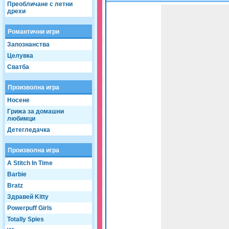
Преобличане с летни
Game not loaded yet.
дрехи
Романтични игри
Запознанства
Целувка
Сватба
Произволна игра
Носене
Грижа за домашни
любимци
Детегледачка
Произволна игра
A Stitch In Time
Barbie
Bratz
Здравей Kitty
Powerpuff Girls
Totally Spies