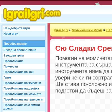
Най-добрите игри
Igrai Igri
»
Момичешки Игри
»
За
Нови игри
Преобразяване
Сю Сладки Ср
Звездно преобличане
Звезден грим
Помогни на момичетат
Преобличане
инструмента за сърца
Прически
инструмента няма да 
Преобличане на кон
увери че си ги сортра
Грим
Ще става по-сложно и 
Преобличане на животни
Преобличане на двойка
подготви да бъдеш за
Преобличане на момчета
Преобличане на принцеси
Преобличане със зимни
дрехи