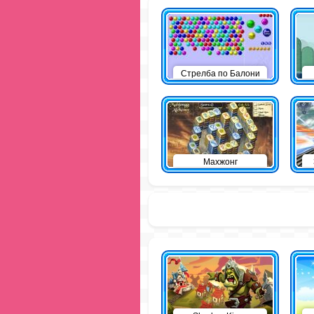
Стрелба по Балони
Махжонг