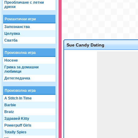
Преобличане с летни
дрехи
Романтични игри
Запознанства
Целувка
Сватба
Sue Candy Dating
Произволна игра
Game not loaded yet.
Носене
Грижа за домашни
любимци
Детегледачка
Произволна игра
A Stitch In Time
Barbie
Bratz
Здравей Kitty
Powerpuff Girls
Totally Spies