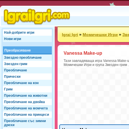
Най-добрите игри
Igrai Igri
»
Момичешки Игри
»
Зв
Нови игри
Преобразяване
Vanessa Make-up
Звездно преобличане
Тази завладяваща игра Vanessa Make-up
Звезден грим
Момичешки Игри и група Звезден грим .
Преобличане
Прически
Преобличане на кон
Грим
Преобличане на животни
Преобличане на двойка
Преобличане на момчета
Преобличане на принцеси
Преобличане със зимни
дрехи