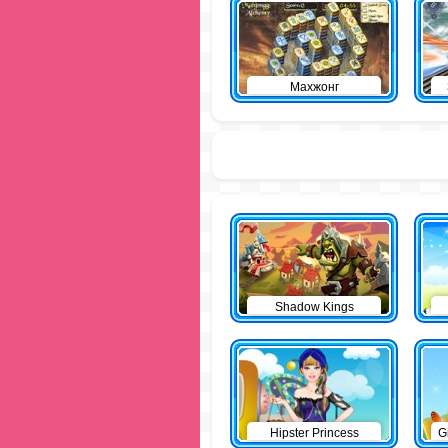
Махжонг
Shadow Kings
Hipster Princess
G