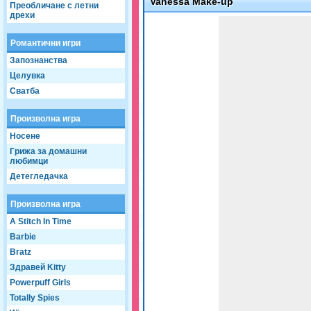
Vanessa Make-up
Преобличане с летни
дрехи
Game not loaded yet.
Романтични игри
Запознанства
Целувка
Сватба
Произволна игра
Носене
Грижа за домашни
любимци
Детегледачка
Произволна игра
A Stitch In Time
Barbie
Bratz
Здравей Kitty
Powerpuff Girls
Totally Spies