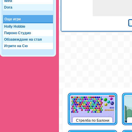
Winx
Dora
Още игри
Holly Hobbie
Пироно Студио
Обзавеждане на стая
Игрите на Сю
Стрелба по Балони