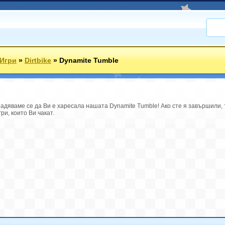
 Игри
»
Dirtbike
»
Dynamite Tumble
Надяваме се да Ви е харесала нашата Dynamite Tumble! Ако сте я завършили, 
и, които Ви чакат.