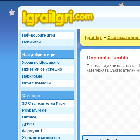
Най-добрите игри
Igrai Igri
»
Състезателни
Нови игри
Най-добрите игри
Dynamite Tumble
Уроци по Шофиране
Благодаря,че ни посетихте. 
Призе ми се успешно
категорията Състезателни Игр
Паркиране
Игри с камиони
Още игри
3D Състезателни Игри
Pimp My Ride
Dirtbike
Дрифт
Формула 1
Хълмов състезател