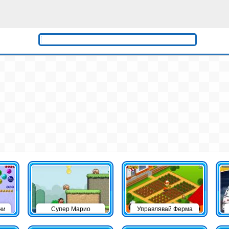
ни
Супер Марио
Управлявай Ферма