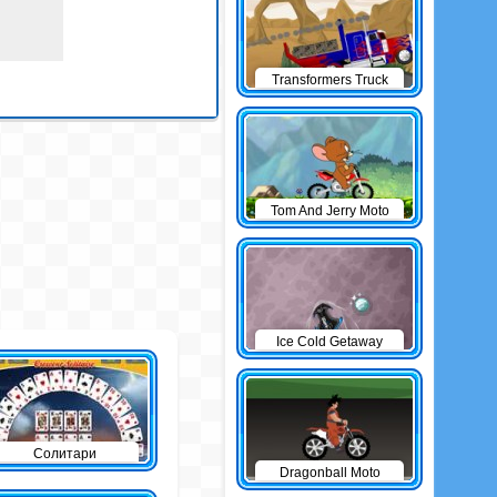
Transformers Truck
Tom And Jerry Moto
Ice Cold Getaway
Солитари
Dragonball Moto
Game