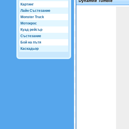
Dynamite Tumble
Картинг
Game not loaded yet.
Лайн Състезание
Monster Truck
Мотокрос
Куад рейсър
Състезание
Бой на пътя
Каскадьор