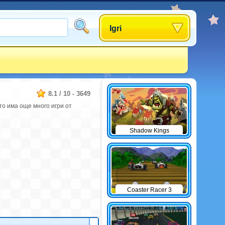
Igri
8.1
/
10
-
3649
то има още много игри от
Shadow Kings
Coaster Racer 3