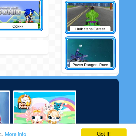
Соник
Hulk titans Career
Power Rangers Race
Got it!
ic.
More info