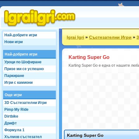
Най-добрите игри
Igrai Igri
»
Състезателни Игри
»
3
Нови игри
Най-добрите игри
Karting Super Go
Уроци по Шофиране
Karting Super Go е една от нашите люб
Призе ми се успешно
Паркиране
Игри с камиони
Още игри
3D Състезателни Игри
Pimp My Ride
Dirtbike
Дрифт
Формула 1
Karting Super Go
Хълмов състезател