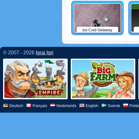
Ice Cold Getaway
© 2007 - 2026
Igrai Igri
Deutsch
Français
Nederlands
English
Svensk
Polsk