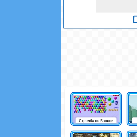
Стрелба по Балони