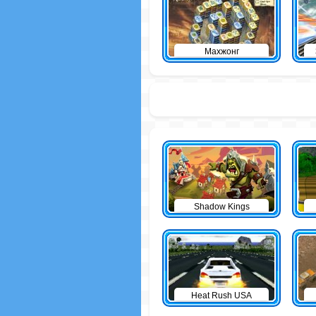
Махжонг
Shadow Kings
Heat Rush USA