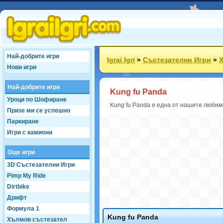
Най-добрите игри
Igrai Igri
»
Състезателни Игри
»
Нови игри
Най-добрите игри
Kung fu Panda
Уроци по Шофиране
Kung fu Panda е една от нашите любими
Призе ми се успешно
Паркиране
Игри с камиони
Още игри
3D Състезателни Игри
Pimp My Ride
Dirtbike
Дрифт
Формула 1
Kung fu Panda
Хълмов състезател