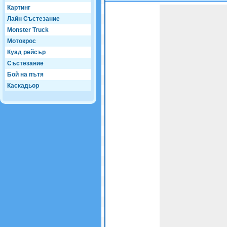
Картинг
Game not loaded yet.
Лайн Състезание
Monster Truck
Мотокрос
Куад рейсър
Състезание
Бой на пътя
Каскадьор