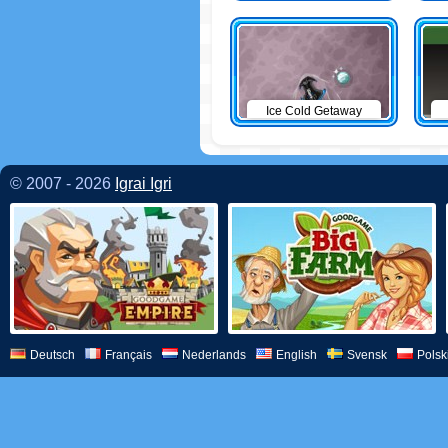
Ice Cold Getaway
© 2007 - 2026
Igrai Igri
Deutsch
Français
Nederlands
English
Svensk
Polsk