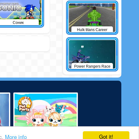
Соник
Hulk titans Career
Power Rangers Race
Got it!
ic.
More info