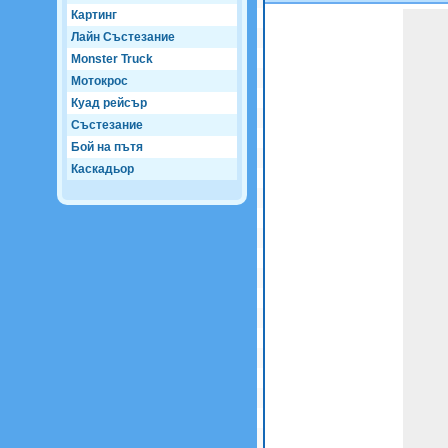
Картинг
Game not loaded yet.
Лайн Състезание
Monster Truck
Мотокрос
Куад рейсър
Състезание
Бой на пътя
Каскадьор