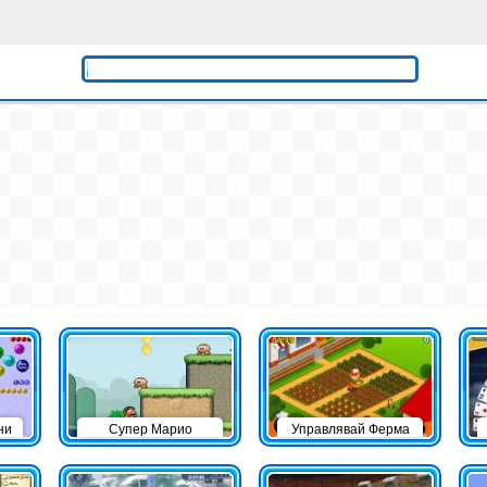
ни
Супер Марио
Управлявай Ферма