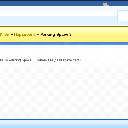
 Игри
»
Паркиране
»
Parking Space 3
те за Parking Space 3, започнете да игарете сега!