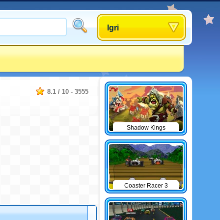
Igri
8.1
/
10
-
3555
Shadow Kings
Coaster Racer 3