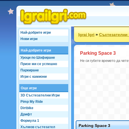
Най-добрите игри
Igrai Igri
»
Състезателни
Нови игри
Най-добрите игри
Parking Space 3
Уроци по Шофиране
Не си губете времето да чете
Призе ми се успешно
Паркиране
Игри с камиони
Още игри
3D Състезателни Игри
Pimp My Ride
Dirtbike
Дрифт
Формула 1
Parking Space 3
Хълмов състезател