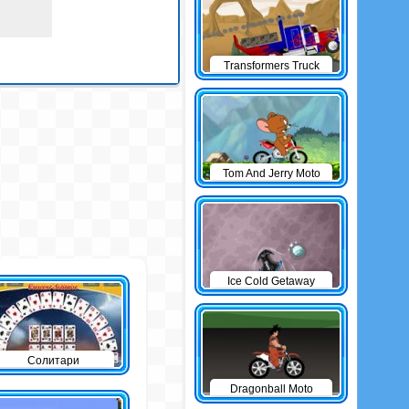
Transformers Truck
Tom And Jerry Moto
Ice Cold Getaway
Солитари
Dragonball Moto
Game