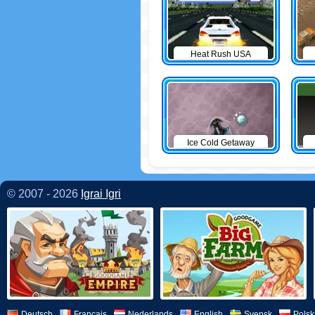
Heat Rush USA
Ice Cold Getaway
© 2007 - 2026
Igrai Igri
Deutsch
Français
Nederlands
English
Svensk
Polsk