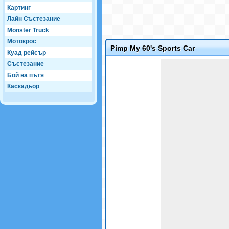
Картинг
Лайн Състезание
Monster Truck
Мотокрос
Pimp My 60's Sports Car
Куад рейсър
Game not loaded yet.
Състезание
Бой на пътя
Каскадьор