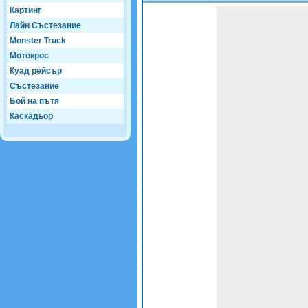
Картинг
Game not loaded yet.
Лайн Състезание
Monster Truck
Мотокрос
Куад рейсър
Състезание
Бой на пътя
Каскадьор