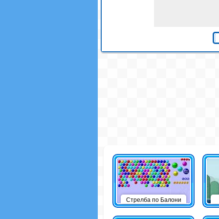
Стрелба по Балони