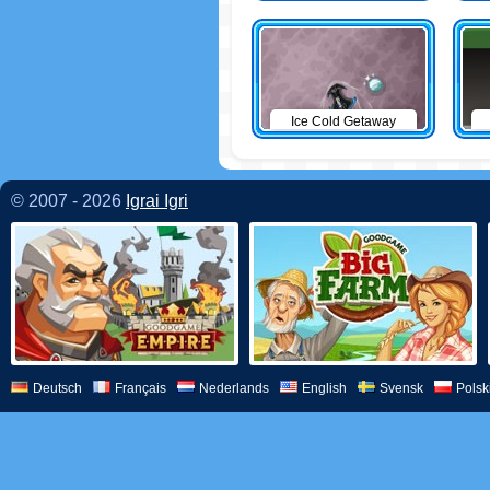
Ice Cold Getaway
© 2007 - 2026
Igrai Igri
Deutsch
Français
Nederlands
English
Svensk
Polsk