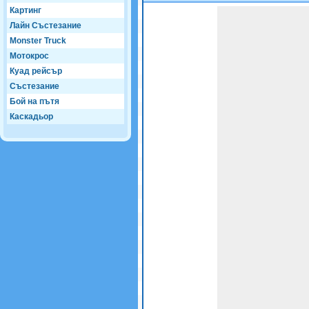
Картинг
Game not loaded yet.
Лайн Състезание
Monster Truck
Мотокрос
Куад рейсър
Състезание
Бой на пътя
Каскадьор