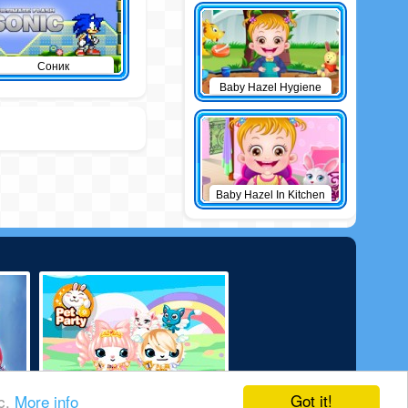
Соник
Baby Hazel Hygiene
Care
Baby Hazel In Kitchen
Got it!
ic.
More info