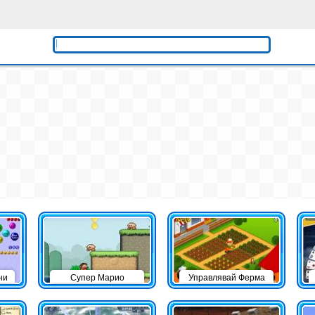
ни
Супер Марио
Управлявай Ферма