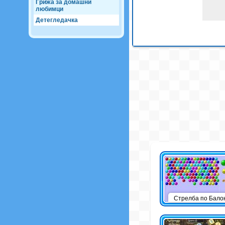
Грижа за домашни
любимци
Детегледачка
Стрелба по Бало