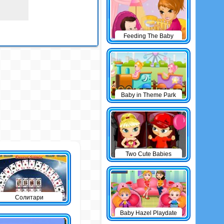
Feeding The Baby
Baby in Theme Park
Two Cute Babies
Солитари
Baby Hazel Playdate