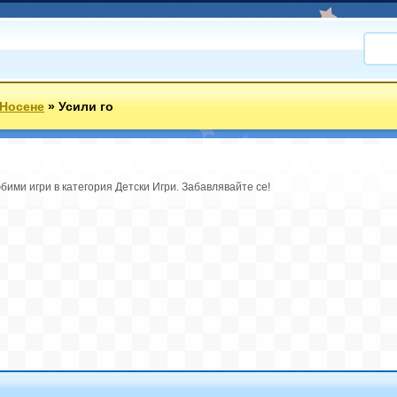
Носене
»
Усили го
бими игри в категория Детски Игри. Забавлявайте се!