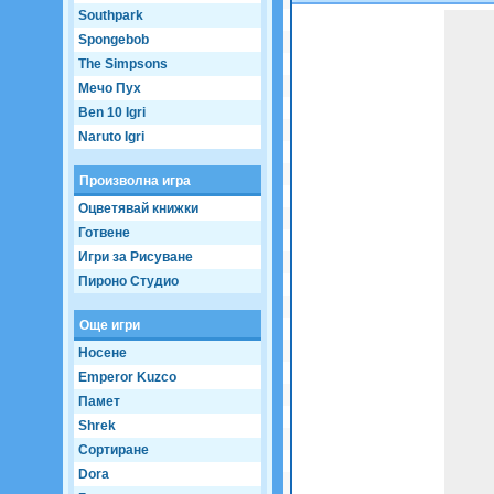
Southpark
Game not loaded yet.
Spongebob
The Simpsons
Мечо Пух
Ben 10 Igri
Naruto Igri
Произволна игра
Оцветявай книжки
Готвене
Игри за Рисуване
Пироно Студио
Още игри
Носене
Emperor Kuzco
Памет
Shrek
Сортиране
Dora