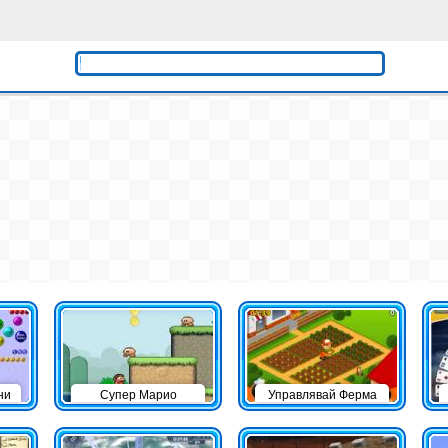
ни
Супер Марио
Управлявай Ферма