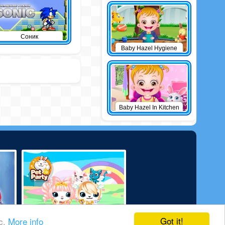
Соник
Baby Hazel Hygiene
Care
Baby Hazel In Kitchen
Got it!
ic.
More info