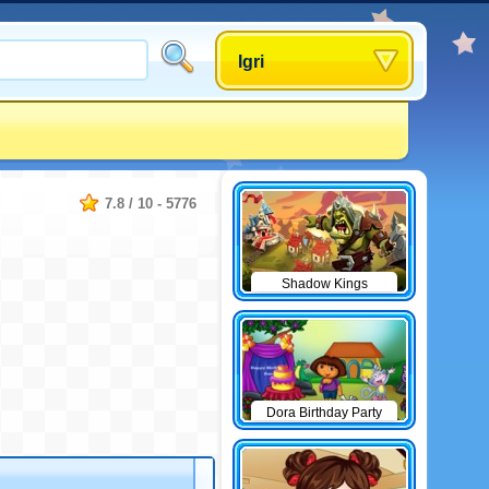
Igri
7.8
/
10
-
5776
Shadow Kings
Dora Birthday Party