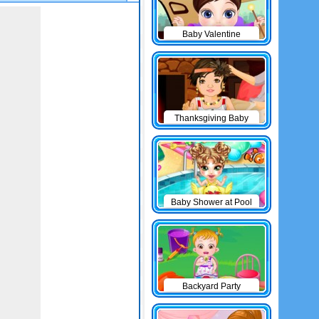
Baby Valentine
Thanksgiving Baby
Outfits
Baby Shower at Pool
Backyard Party