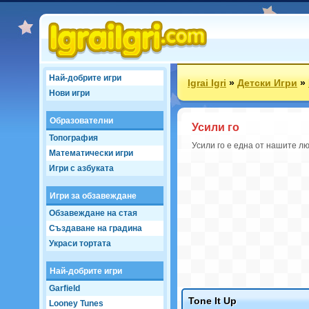
Най-добрите игри
Igrai Igri
»
Детски Игри
»
Нови игри
Образователни
Усили го
Топография
Усили го е една от нашите лю
Математически игри
Игри с азбуката
Игри за обзавеждане
Обзавеждане на стая
Създаване на градина
Украси тортата
Най-добрите игри
Garfield
Tone It Up
Looney Tunes