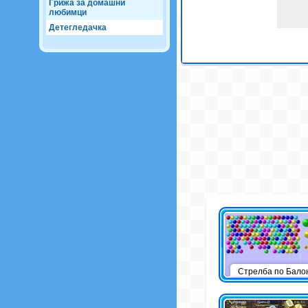
Грижа за домашни
любимци
Детегледачка
Стрелба по Бало