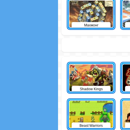
Махжонг
Shadow Kings
Beast Warriors