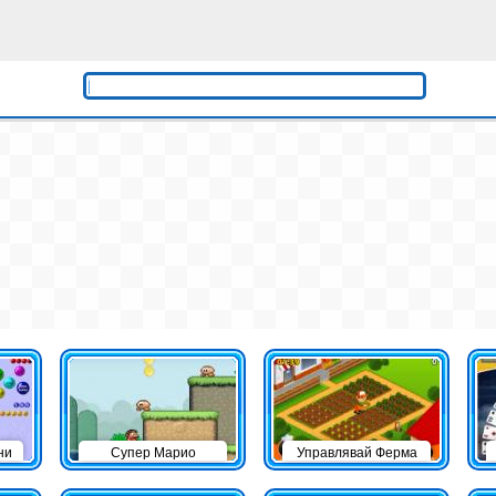
ни
Супер Марио
Управлявай Ферма