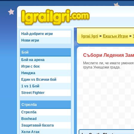
Най-добрите игри
Igrai Igri
»
Екшън Игри
»
Нови игри
Бой
Събори Ледения За
Бой на арена
Мислите ли, че имате умения
Игри с бох
група Унищожи града.
Нинджа
Един vs Всички бой
1 vs 1 Бой
Street Fighter
Стрелба
Стрелба
Boxhead
Защитавай базата
Хели Атак