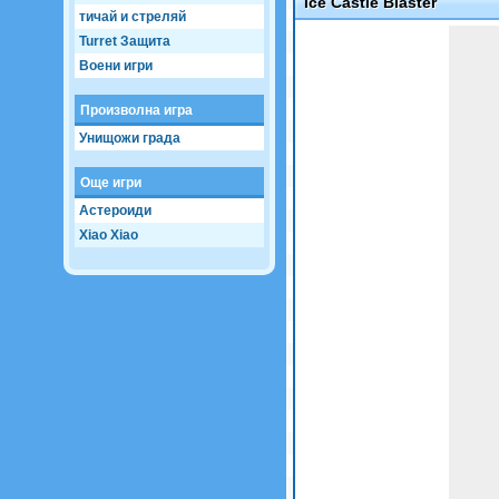
Ice Castle Blaster
тичай и стреляй
Game not loaded yet.
Turret Защита
Воени игри
Произволна игра
Унищожи града
Още игри
Астероиди
Xiao Xiao