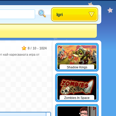
Igri
8
/
10
-
1024
т най-харесваната игра от
Shadow Kings
Zombies In Space