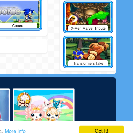
Соник
X-Men Marvel Tribute
Transformers Take
Down
Got it!
ic.
More info