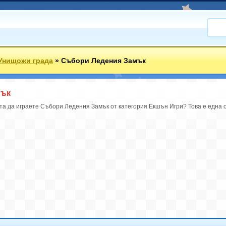
Унищожи града
»
Събори Ледения Замък
мък
та да играете Събори Ледения Замък от категория Екшън Игри? Това е една о