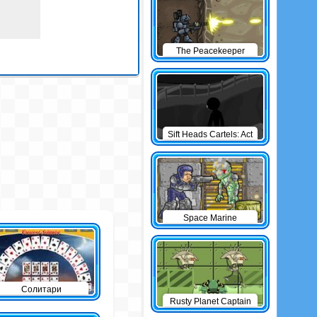
The Peacekeeper
Sift Heads Cartels: Act
1
Space Marine
Солитари
Rusty Planet Captain
Zorro