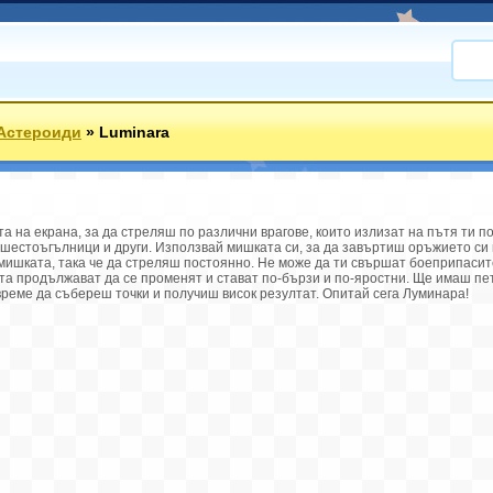
Астероиди
»
Luminara
а на екрана, за да стреляш по различни врагове, които излизат на пътя ти п
шестоъгълници и други. Използвай мишката си, за да завъртиш оръжието си
мишката, така че да стреляш постоянно. Не може да ти свършат боеприпасите
ата продължават да се променят и стават по-бързи и по-яростни. Ще имаш пе
време да събереш точки и получиш висок резултат. Опитай сега Луминара!