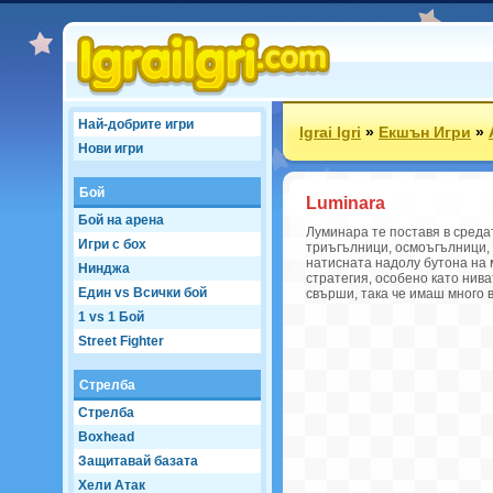
Най-добрите игри
Igrai Igri
»
Екшън Игри
»
Нови игри
Бой
Luminara
Бой на арена
Луминара те поставя в средат
Игри с бох
триъгълници, осмоъгълници, 
натисната надолу бутона на 
Нинджа
стратегия, особено като нив
Един vs Всички бой
свърши, така че имаш много 
1 vs 1 Бой
Street Fighter
Стрелба
Стрелба
Boxhead
Защитавай базата
Хели Атак