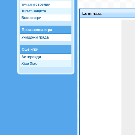
тичай и стреляй
Turret Защита
Luminara
Воени игри
Game not loaded yet.
Произволна игра
Унищожи града
Още игри
Астероиди
Xiao Xiao