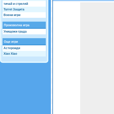
тичай и стреляй
Game not loaded yet.
Turret Защита
Воени игри
Произволна игра
Унищожи града
Още игри
Астероиди
Xiao Xiao