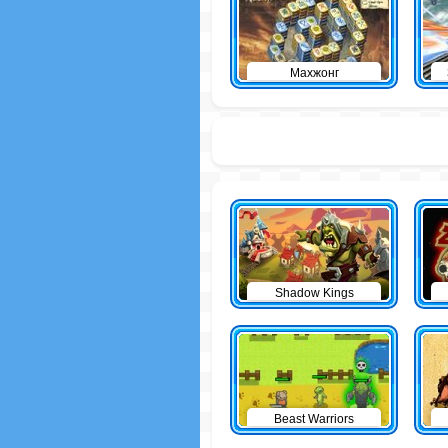
Махжонг
Shadow Kings
Beast Warriors