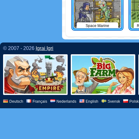
Space Marine
R
© 2007 - 2026
Igrai Igri
Deutsch
Français
Nederlands
English
Svensk
Polsk