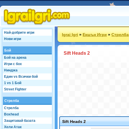
Най-добрите игри
Igrai Igri
»
Екшън Игри
»
Стрелба
Нови игри
Бой
Sift Heads 2
Бой на арена
Игри с бох
Нинджа
Един vs Всички бой
1 vs 1 Бой
Street Fighter
Стрелба
Стрелба
Boxhead
Защитавай базата
Sift Heads 2
Хели Атак