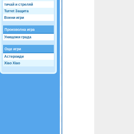
Game not loaded yet.
тичай и стреляй
Turret Защита
Воени игри
Произволна игра
Унищожи града
Още игри
Астероиди
Xiao Xiao