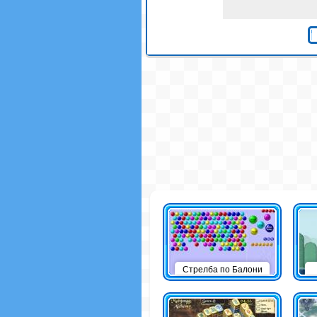
Стрелба по Балони