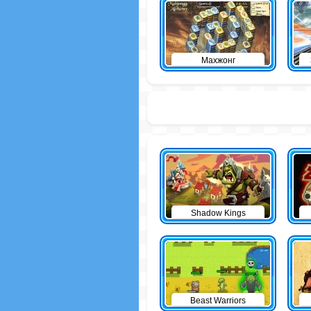
Махжонг
Shadow Kings
Beast Warriors