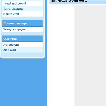
Sift Heads World Act 1
тичай и стреляй
Game not loaded yet.
Turret Защита
Воени игри
Произволна игра
Унищожи града
Още игри
Астероиди
Xiao Xiao