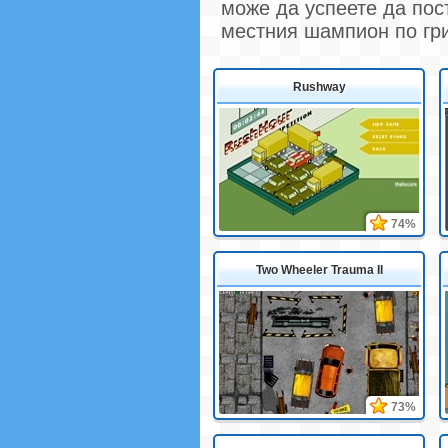
може да успеете да пос
местния шампион по гр
Rushway
74%
Two Wheeler Trauma II
73%