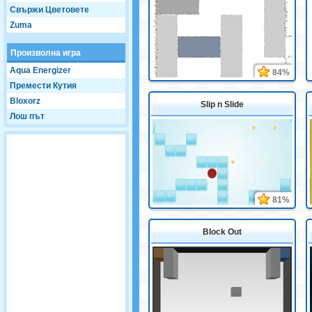
Свържи Цветовете
Zuma
Произволна игра
Aqua Energizer
84%
Премести Кутия
Bloxorz
Slip n Slide
Лош път
81%
Block Out