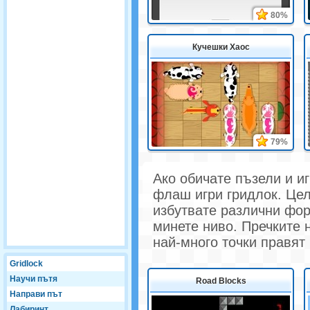
80%
Кучешки Хаос
79%
Ако обичате пъзели и и
флаш игри гридлок. Целт
избутвате различни фор
минете ниво. Пречките 
най-много точки правят 
Gridlock
Научи пътя
Road Blocks
Направи път
Лабиринт