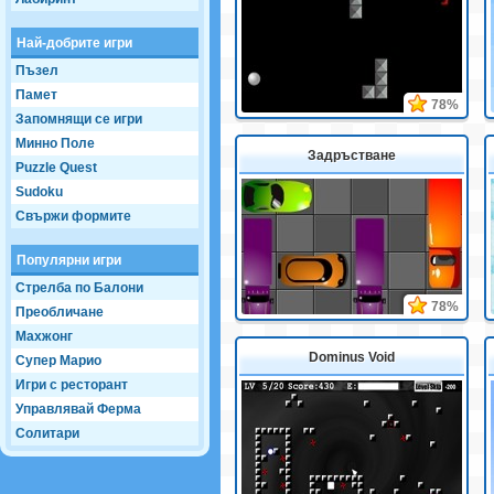
Най-добрите игри
Пъзел
Памет
78%
Запомнящи се игри
Минно Поле
Задръстване
Puzzle Quest
Sudoku
Свържи формите
Популярни игри
Стрелба по Балони
78%
Преобличане
Махжонг
Dominus Void
Супер Марио
Игри с ресторант
Управлявай Ферма
Солитари