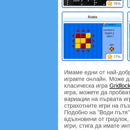
76%
Rubix
77%
Имаме едни от най-добр
играете онлайн. Може д
класическа игра
Gridloc
игра, можете да пробва
вариации на първата игр
страхотните игри на пъ
Подобно на "Води пътя"
вдъхновени от гридлок,
игри, стига да имате ин