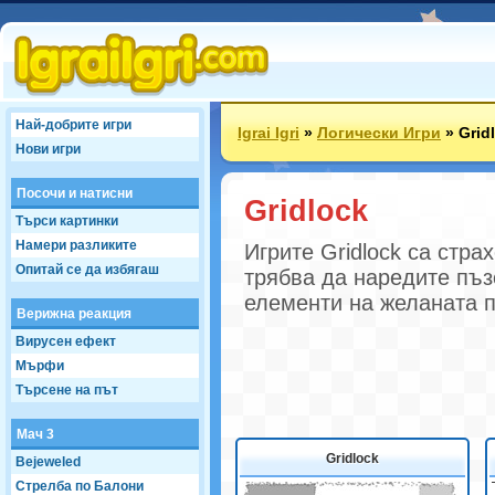
Най-добрите игри
Igrai Igri
»
Логически Игри
»
Grid
Нови игри
Посочи и натисни
Gridlock
Търси картинки
Намери разликите
Игрите Gridlock са стра
Опитай се да избягаш
трябва да наредите пъз
елементи на желаната п
Верижна реакция
Вирусен ефект
Мърфи
Търсене на път
Мач 3
Gridlock
Bejeweled
Стрелба по Балони