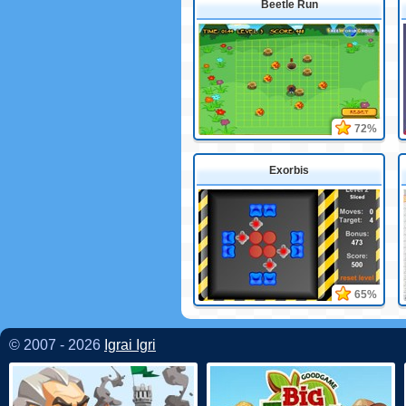
Beetle Run
72%
Exorbis
65%
© 2007 - 2026
Igrai Igri