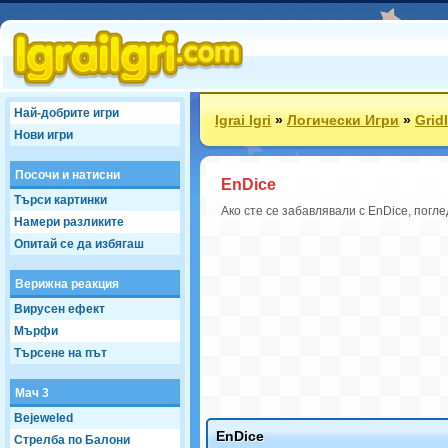
Най-добрите игри
Igrai Igri
»
Логически Игри
»
Grid
Нови игри
Посочи и натисни
EnDice
Търси картинки
Ако сте се забавлявали с EnDice, погле
Намери разликите
Опитай се да избягаш
Верижна реакция
Вирусен ефект
Мърфи
Търсене на път
Мач 3
Bejeweled
EnDice
Стрелба по Балони