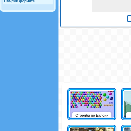
Свържи формите
Стрелба по Балони