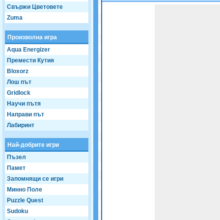
Свържи Цветовете
Game not loaded yet.
Zuma
Произволна игра
Aqua Energizer
Премести Кутия
Bloxorz
Лош път
Gridlock
Научи пътя
Направи път
Лабиринт
Най-добрите игри
Пъзел
Памет
Запомнящи се игри
Минно Поле
Puzzle Quest
Sudoku