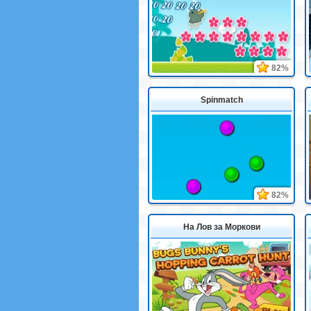
82%
Spinmatch
82%
На Лов за Моркови