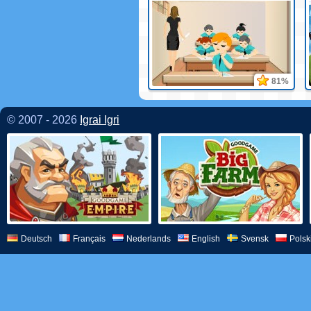
81%
© 2007 - 2026
Igrai Igri
Deutsch
Français
Nederlands
English
Svensk
Polsk