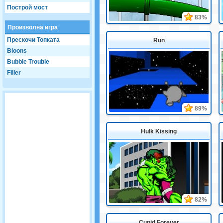
Построй мост
83%
Произволна игра
Прескочи Топката
Run
Bloons
Bubble Trouble
Filler
89%
Hulk Kissing
82%
Cupid Forever