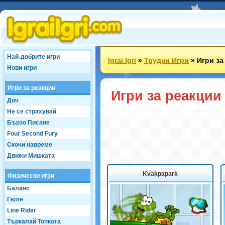
Най-добрите игри
Igrai Igri
»
Трудни Игри
»
Игри за
Нови игри
Игри за реакции
Игри за реакции
Доч
Не се страхувай
Бързо Писане
Four Second Fury
Скочи навреме
Движи Мишката
Kvakpapark
Физически игри
Баланс
Гюле
Line Rider
Търкалай Топката