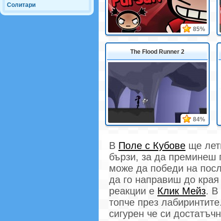
Солитари
85%
The Flood Runner 2
84%
В
Поле с Кубове
ще лети
бързи, за да преминеш п
може да победи на посл
да го направиш до края
реакции е
Клик Мейз
. В
топче през лабиринтите
сигурен че си достатъч