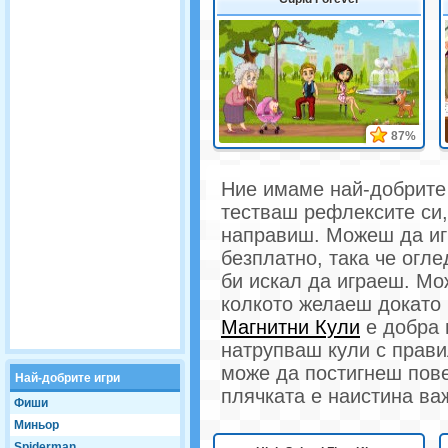
87%
Ние имаме най-добрите 
тестваш рефлексите си, 
направиш. Можеш да игр
безплатно, така че огле
би искал да играеш. Мо
колкото желаеш докато
Магнитни Кули
е добра 
натрупваш кули с прави
може да постигнеш пове
Най-добрите игри
плячката е наистина важ
Фиши
Миньор
Spiderman