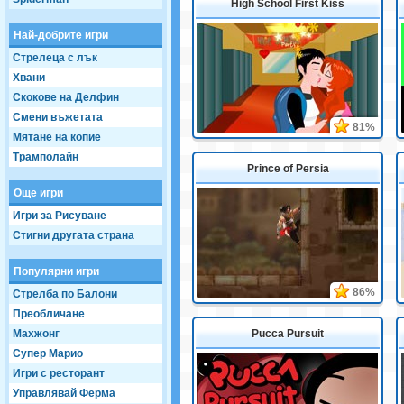
High School First Kiss
Най-добрите игри
Стрелеца с лък
Хвани
Скокове на Делфин
Смени въжетата
81%
Мятане на копие
Трамполайн
Prince of Persia
Още игри
Игри за Рисуване
Стигни другата страна
Популярни игри
86%
Стрелба по Балони
Преобличане
Махжонг
Pucca Pursuit
Супер Марио
Игри с ресторант
Управлявай Ферма