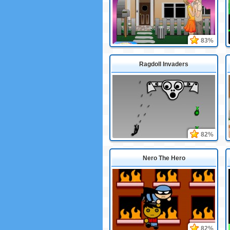
83%
Ragdoll Invaders
82%
Nero The Hero
82%