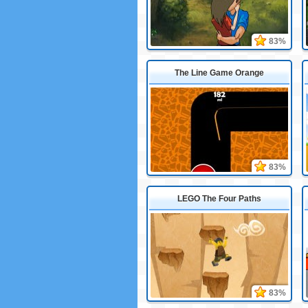
83%
The Line Game Orange
83%
LEGO The Four Paths
83%