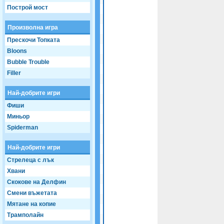
Game not loaded yet.
Построй мост
Произволна игра
Прескочи Топката
Bloons
Bubble Trouble
Filler
Най-добрите игри
Фиши
Миньор
Spiderman
Най-добрите игри
Стрелеца с лък
Хвани
Скокове на Делфин
Смени въжетата
Мятане на копие
Трамполайн