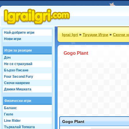
Най-добрите игри
Igrai Igri
»
Трудни Игри
»
Скочи 
Нови игри
Игри за реакции
Gogo Plant
Доч
Не се страхувай
Бързо Писане
Four Second Fury
Скочи навреме
Движи Мишката
Физически игри
Баланс
Гюле
Line Rider
Gogo Plant
Търкалай Топката