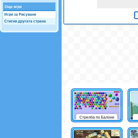
Още игри
Игри за Рисуване
Стигни другата страна
Стрелба по Балони