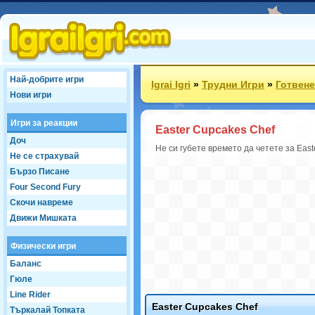
Най-добрите игри
Igrai Igri
»
Трудни Игри
»
Готвене
Нови игри
Игри за реакции
Easter Cupcakes Chef
Доч
Не си губете времето да четете за East
Не се страхувай
Бързо Писане
Four Second Fury
Скочи навреме
Движи Мишката
Физически игри
Баланс
Гюле
Line Rider
Easter Cupcakes Chef
Търкалай Топката