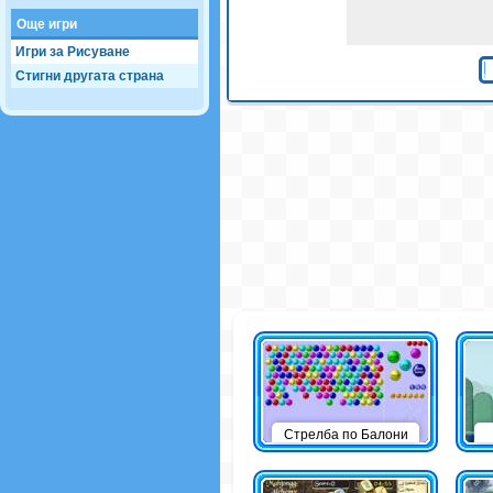
Още игри
Игри за Рисуване
Стигни другата страна
Стрелба по Балони