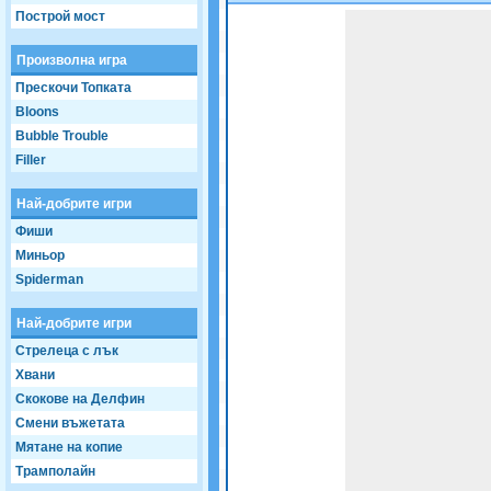
Построй мост
Game not loaded yet.
Произволна игра
Прескочи Топката
Bloons
Bubble Trouble
Filler
Най-добрите игри
Фиши
Миньор
Spiderman
Най-добрите игри
Стрелеца с лък
Хвани
Скокове на Делфин
Смени въжетата
Мятане на копие
Трамполайн