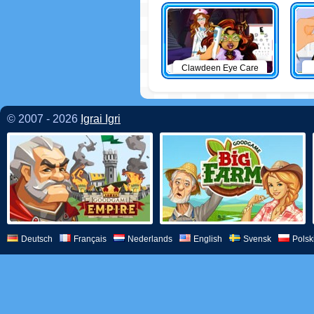
Clawdeen Eye Care
© 2007 - 2026
Igrai Igri
Deutsch
Français
Nederlands
English
Svensk
Polsk