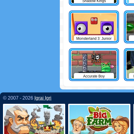
Shadow Kings
Monsterland 3: Junior
Returns
Accurate Boy
© 2007 - 2026
Igrai Igri