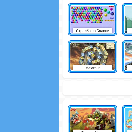
Стрелба по Балони
Махжонг