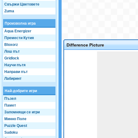
Свържи Цветовете
Zuma
Произволна игра
Aqua Energizer
Премести Кутия
Bloxorz
Difference Picture
Лош път
Game not loaded yet.
Gridlock
Научи пътя
Направи път
Лабиринт
Най-добрите игри
Пъзел
Памет
Запомнящи се игри
Минно Поле
Puzzle Quest
Sudoku