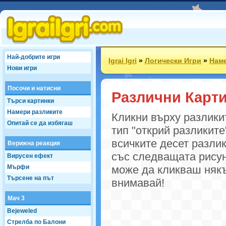
Най-добрите игри
Igrai Igri
»
Логически Игри
»
Наме
Нови игри
Посочи и натисни
Различни Карт
Търси картинки
Намери разликите
Кликни върху разликит
Опитай се да избягаш
тип "открий разликит
всичките десет разл
Верижна реакция
със следващата рисун
Вирусен ефект
Мърфи
може да кликваш някъ
Търсене на път
внимавай!
Мач 3
Bejeweled
Стрелба по Балони