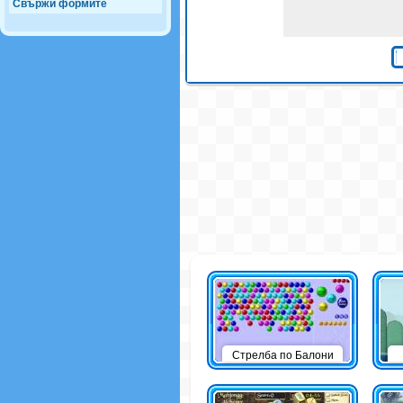
Свържи формите
Стрелба по Балони