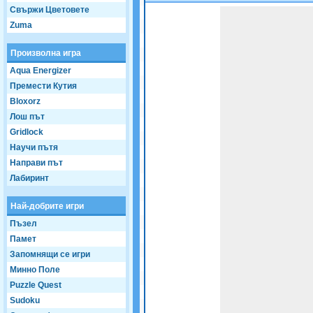
Свържи Цветовете
Game not loaded yet.
Zuma
Произволна игра
Aqua Energizer
Премести Кутия
Bloxorz
Лош път
Gridlock
Научи пътя
Направи път
Лабиринт
Най-добрите игри
Пъзел
Памет
Запомнящи се игри
Минно Поле
Puzzle Quest
Sudoku