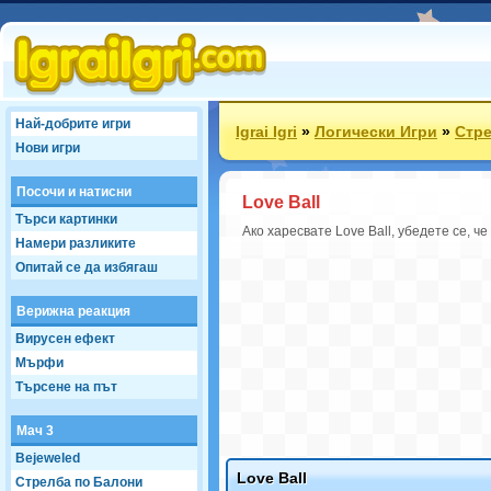
Най-добрите игри
Igrai Igri
»
Логически Игри
»
Стре
Нови игри
Посочи и натисни
Love Ball
Търси картинки
Ако харесвате Love Ball, убедете се, 
Намери разликите
Опитай се да избягаш
Верижна реакция
Вирусен ефект
Мърфи
Търсене на път
Мач 3
Bejeweled
Love Ball
Стрелба по Балони