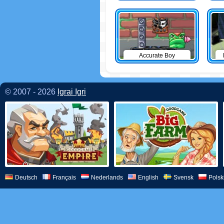
Accurate Boy
© 2007 - 2026
Igrai Igri
Deutsch
Français
Nederlands
English
Svensk
Polsk