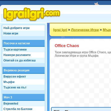
Най-добрите игри
Igrai Igri
»
Логически Игри
»
Мър
Нови игри
Посочи и натисни
Office Chaos
Търси картинки
Тази завладяваща игра Office Chaos, ще
Намери разликите
Логически Игри и група Мърфи.
Опитай се да избягаш
Верижна реакция
Вирусен ефект
Мърфи
Търсене на път
Мач 3
Bejeweled
Стрелба по Балони