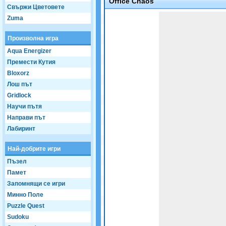
Office Chaos
Свържи Цветовете
Game not loaded yet.
Zuma
Произволна игра
Aqua Energizer
Премести Кутия
Bloxorz
Лош път
Gridlock
Научи пътя
Направи път
Лабиринт
Най-добрите игри
Пъзел
Памет
Запомнящи се игри
Минно Поле
Puzzle Quest
Sudoku