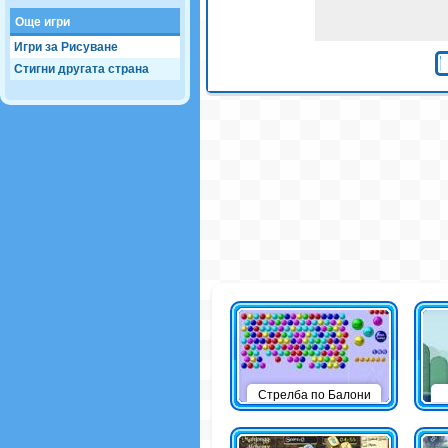
Още игри
Игри за Рисуване
Стигни другата страна
Стрелба по Балони