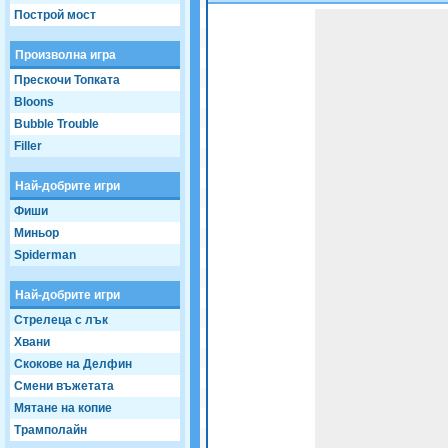
Построй мост
Game not loaded yet.
Произволна игра
Прескочи Топката
Bloons
Bubble Trouble
Filler
Най-добрите игри
Фиши
Миньор
Spiderman
Най-добрите игри
Стрелеца с лък
Хвани
Скокове на Делфин
Смени въжетата
Мятане на копие
Трамполайн