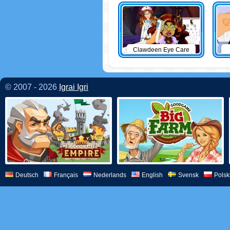
Clawdeen Eye Care
© 2007 - 2026
Igrai Igri
Deutsch
Français
Nederlands
English
Svensk
Polsk