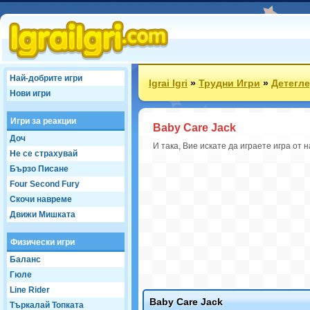
Най-добрите игри
Igrai Igri
»
Трудни Игри
»
Детегле
Нови игри
Игри за реакции
Baby Care Jack
Доч
И така, Вие искате да играете игра от 
Не се страхувай
Бързо Писане
Four Second Fury
Скочи навреме
Движи Мишката
Физически игри
Баланс
Гюле
Line Rider
Baby Care Jack
Търкалай Топката