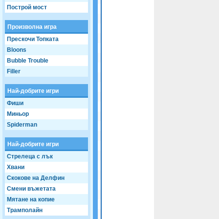
Game not loaded yet.
Построй мост
Произволна игра
Прескочи Топката
Bloons
Bubble Trouble
Filler
Най-добрите игри
Фиши
Миньор
Spiderman
Най-добрите игри
Стрелеца с лък
Хвани
Скокове на Делфин
Смени въжетата
Мятане на копие
Трамполайн