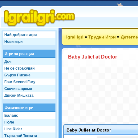
Най-добрите игри
Igrai Igri
»
Трудни Игри
»
Детегле
Нови игри
Игри за реакции
Baby Juliet at Doctor
Доч
Не се страхувай
Бързо Писане
Four Second Fury
Скочи навреме
Движи Мишката
Физически игри
Баланс
Гюле
Line Rider
Baby Juliet at Doctor
Търкалай Топката