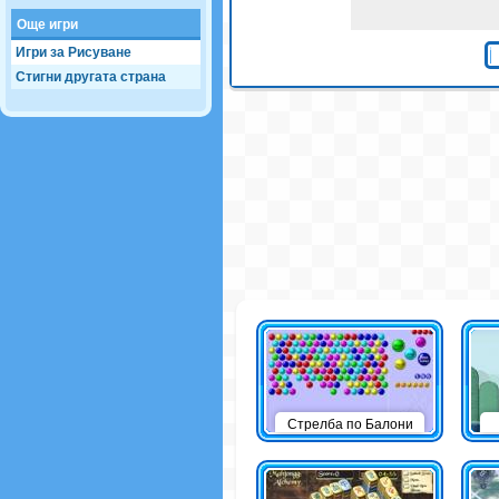
Още игри
Игри за Рисуване
Стигни другата страна
Стрелба по Балони