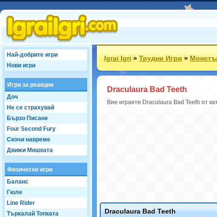
Най-добрите игри
Igrai Igri
»
Трудни Игри
»
Монстъ
Нови игри
Игри за реакции
Draculaura Bad Teeth
Доч
Вие играете Draculaura Bad Teeth от ка
Не се страхувай
Бързо Писане
Four Second Fury
Скочи навреме
Движи Мишката
Физически игри
Баланс
Гюле
Line Rider
Draculaura Bad Teeth
Търкалай Топката