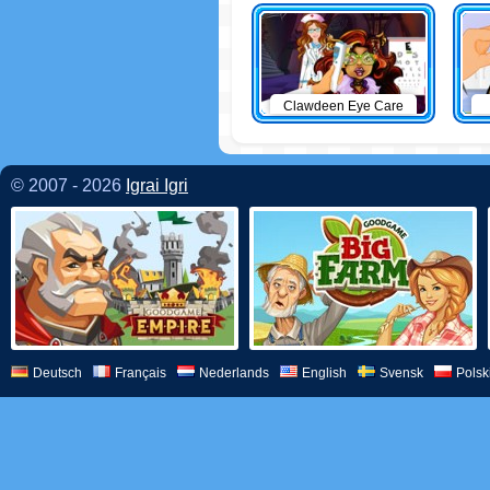
Clawdeen Eye Care
© 2007 - 2026
Igrai Igri
Deutsch
Français
Nederlands
English
Svensk
Polsk