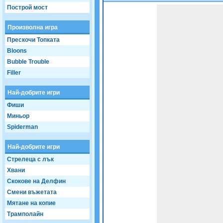
Построй мост
Game not loaded yet.
Произволна игра
Прескочи Топката
Bloons
Bubble Trouble
Filler
Най-добрите игри
Фиши
Миньор
Spiderman
Най-добрите игри
Стрелеца с лък
Хвани
Скокове на Делфин
Смени въжетата
Мятане на копие
Трамполайн