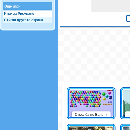
Още игри
Игри за Рисуване
Стигни другата страна
Стрелба по Балони