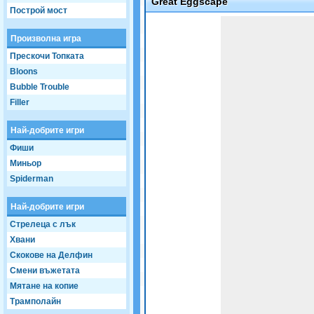
Great Eggscape
Построй мост
Game not loaded yet.
Произволна игра
Прескочи Топката
Bloons
Bubble Trouble
Filler
Най-добрите игри
Фиши
Миньор
Spiderman
Най-добрите игри
Стрелеца с лък
Хвани
Скокове на Делфин
Смени въжетата
Мятане на копие
Трамполайн