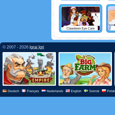
Clawdeen Eye Care
© 2007 - 2026
Igrai Igri
Deutsch
Français
Nederlands
English
Svensk
Polsk