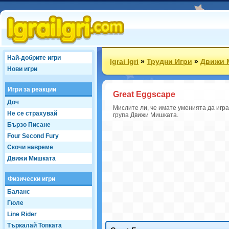
Най-добрите игри
Igrai Igri
»
Трудни Игри
»
Движи 
Нови игри
Игри за реакции
Great Eggscape
Доч
Мислите ли, че имате уменията да игра
Не се страхувай
група Движи Мишката.
Бързо Писане
Four Second Fury
Скочи навреме
Движи Мишката
Физически игри
Баланс
Гюле
Line Rider
Търкалай Топката