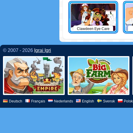
Clawdeen Eye Care
© 2007 - 2026
Igrai Igri
Deutsch
Français
Nederlands
English
Svensk
Polsk