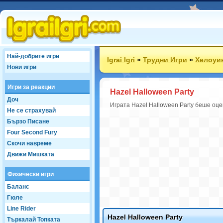
Най-добрите игри
Igrai Igri
»
Трудни Игри
»
Хелоуи
Нови игри
Игри за реакции
Hazel Halloween Party
Доч
Играта Hazel Halloween Party беше оцен
Не се страхувай
Бързо Писане
Four Second Fury
Скочи навреме
Движи Мишката
Физически игри
Баланс
Гюле
Line Rider
Hazel Halloween Party
Търкалай Топката