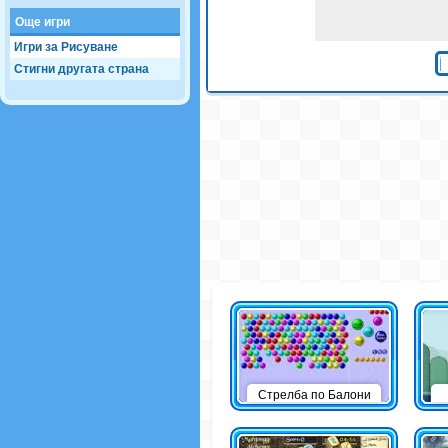
Още игри
Игри за Рисуване
Стигни другата страна
Стрелба по Балони