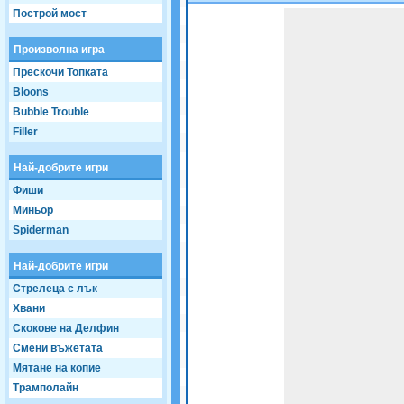
Построй мост
Game not loaded yet.
Произволна игра
Прескочи Топката
Bloons
Bubble Trouble
Filler
Най-добрите игри
Фиши
Миньор
Spiderman
Най-добрите игри
Стрелеца с лък
Хвани
Скокове на Делфин
Смени въжетата
Мятане на копие
Трамполайн