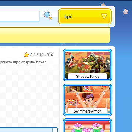
Igri
8.4
/
10
-
316
ваната игра от група Игри с
Shadow Kings
Swimmers Armpit