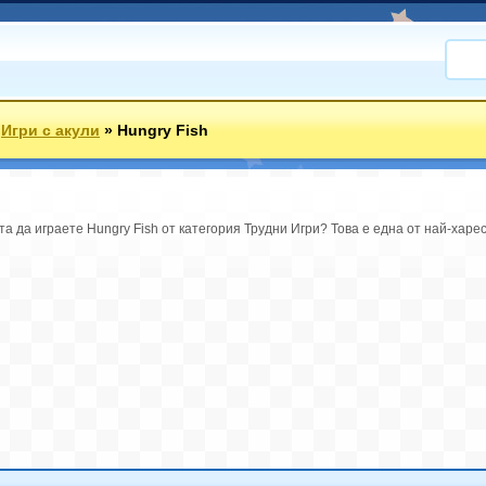
»
Игри с акули
»
Hungry Fish
а да играете Hungry Fish от категория Трудни Игри? Това е една от най-харес