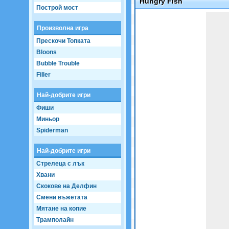
Hungry Fish
Построй мост
Game not loaded yet.
Произволна игра
Прескочи Топката
Bloons
Bubble Trouble
Filler
Най-добрите игри
Фиши
Миньор
Spiderman
Най-добрите игри
Стрелеца с лък
Хвани
Скокове на Делфин
Смени въжетата
Мятане на копие
Трамполайн