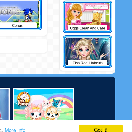
Соник
Uggs Clean And Care
Elsa Real Haircuts
Got it!
ic.
More info