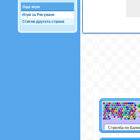
Още игри
Игри за Рисуване
Стигни другата страна
Стрелба по Бало