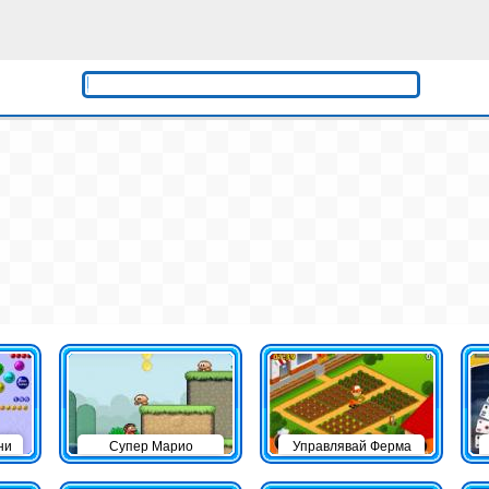
ни
Супер Марио
Управлявай Ферма