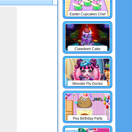
Easter Cupcakes Chef
Clawdeen Cake
Monster Flu Doctor
Pou Birthday Party