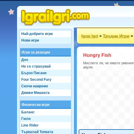
Най-добрите игри
Igrai Igri
»
Трудни Игри
Нови игри
Игри за реакции
Hungry Fish
Доч
Мислите ли, че имате уменият
Не се страхувай
акули.
Бързо Писане
Four Second Fury
Скочи навреме
Движи Мишката
Физически игри
Баланс
Гюле
Line Rider
Търкалай Топката