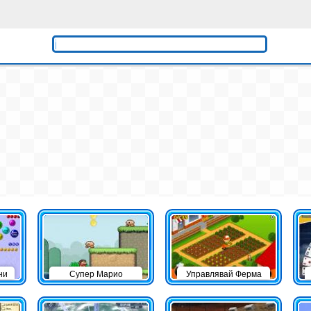
ни
Супер Марио
Управлявай Ферма