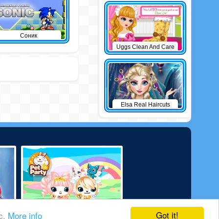
Соник
Uggs Clean And Care
Elsa Real Haircuts
Got it!
ic.
More info