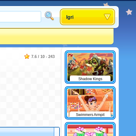
Igri
7.6
/
10
-
243
Shadow Kings
Swimmers Armpit