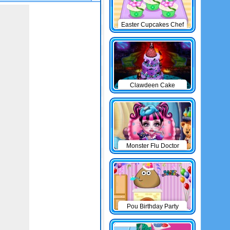
Easter Cupcakes Chef
Clawdeen Cake
Monster Flu Doctor
Pou Birthday Party