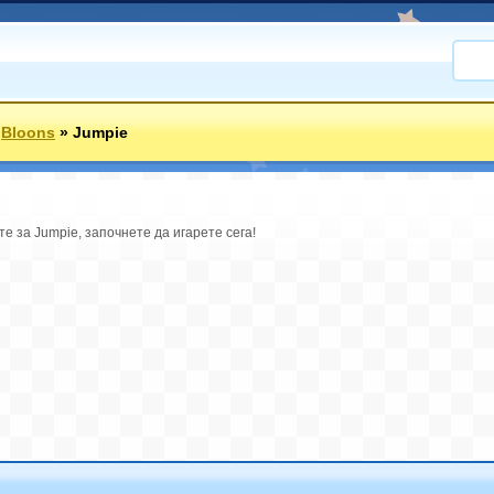
»
Bloons
»
Jumpie
те за Jumpie, започнете да игарете сега!