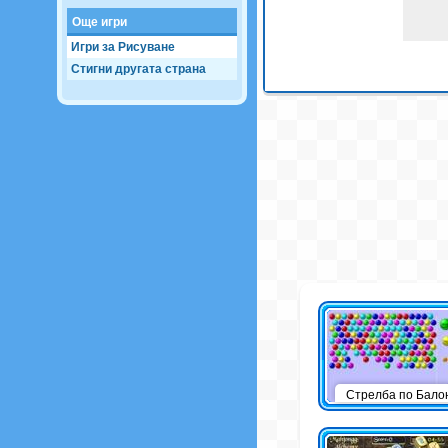
Още игри
Игри за Рисуване
Стигни другата страна
Стрелба по Бало