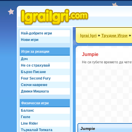
Най-добрите игри
Igrai Igri
»
Трудни Игри
Нови игри
Игри за реакции
Jumpie
Доч
Не си губете времето да чете
Не се страхувай
Бързо Писане
Four Second Fury
Скочи навреме
Движи Мишката
Физически игри
Баланс
Гюле
Line Rider
Jumpie
Търкалай Топката