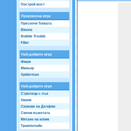
Построй мост
Game not loaded yet.
Произволна игра
Прескочи Топката
Bloons
Bubble Trouble
Filler
Най-добрите игри
Фиши
Миньор
Spiderman
Най-добрите игри
Стрелеца с лък
Хвани
Скокове на Делфин
Смени въжетата
Мятане на копие
Трамполайн