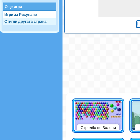
Още игри
Игри за Рисуване
Стигни другата страна
Стрелба по Балони