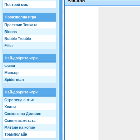
Pac-xon
Построй мост
Game not loaded yet.
Произволна игра
Прескочи Топката
Bloons
Bubble Trouble
Filler
Най-добрите игри
Фиши
Миньор
Spiderman
Най-добрите игри
Стрелеца с лък
Хвани
Скокове на Делфин
Смени въжетата
Мятане на копие
Трамполайн