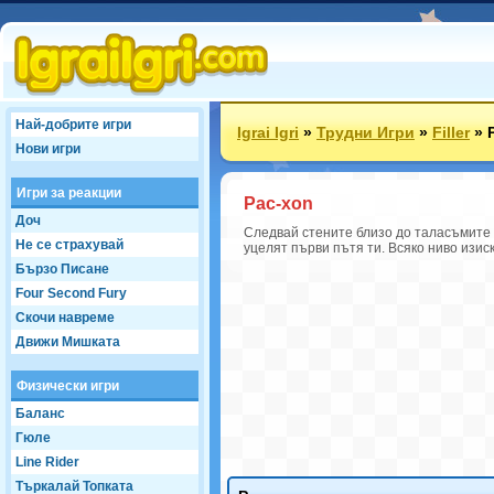
Най-добрите игри
Igrai Igri
»
Трудни Игри
»
Filler
»
Нови игри
Игри за реакции
Pac-xon
Доч
Следвай стените близо до таласъмите 
Не се страхувай
уцелят първи пътя ти. Всяко ниво изис
Бързо Писане
Four Second Fury
Скочи навреме
Движи Мишката
Физически игри
Баланс
Гюле
Line Rider
Търкалай Топката