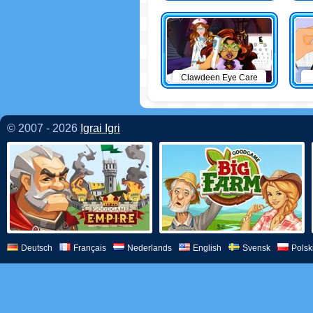
Clawdeen Eye Care
© 2007 - 2026
Igrai Igri
Deutsch
Français
Nederlands
English
Svensk
Polsk