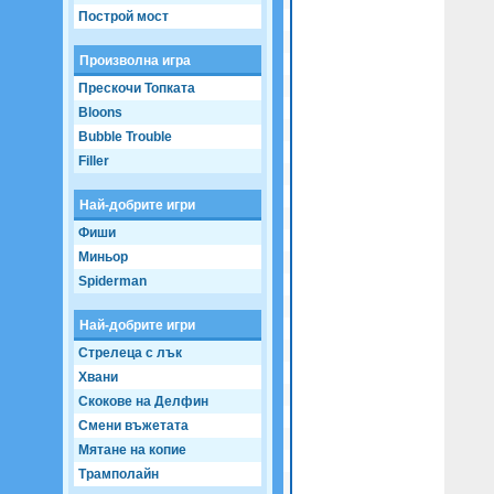
Game not loaded yet.
Построй мост
Произволна игра
Прескочи Топката
Bloons
Bubble Trouble
Filler
Най-добрите игри
Фиши
Миньор
Spiderman
Най-добрите игри
Стрелеца с лък
Хвани
Скокове на Делфин
Смени въжетата
Мятане на копие
Трамполайн