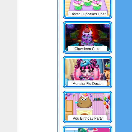
Easter Cupcakes Chef
Clawdeen Cake
Monster Flu Doctor
Pou Birthday Party