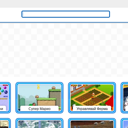
ни
Супер Марио
Управлявай Ферма