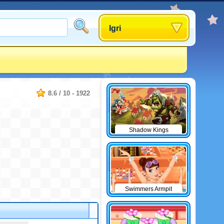
Igri
8.6
/
10
-
1922
Shadow Kings
Swimmers Armpit