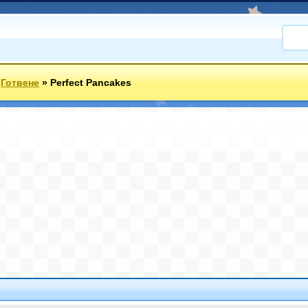
»
Готвене
»
Perfect Pancakes