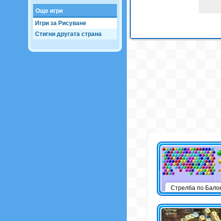
Още игри
Игри за Рисуване
Стигни другата страна
Стрелба по Бало