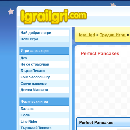
Най-добрите игри
Igrai Igri
»
Трудни Игри
Нови игри
Игри за реакции
Perfect Pancakes
Доч
Не се страхувай
Бързо Писане
Four Second Fury
Скочи навреме
Движи Мишката
Физически игри
Баланс
Гюле
Line Rider
Perfect Pancakes
Търкалай Топката