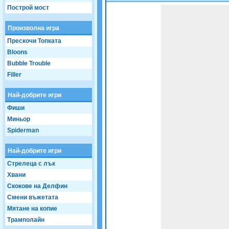
Построй мост
Game not loaded yet.
Произволна игра
Прескочи Топката
Bloons
Bubble Trouble
Filler
Най-добрите игри
Фиши
Миньор
Spiderman
Най-добрите игри
Стрелеца с лък
Хвани
Скокове на Делфин
Смени въжетата
Мятане на копие
Трамполайн