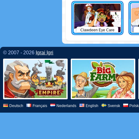
Clawdeen Eye Care
© 2007 - 2026
Igrai Igri
Deutsch
Français
Nederlands
English
Svensk
Polsk