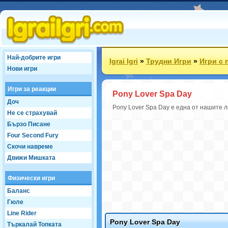
Най-добрите игри
Igrai Igri
»
Трудни Игри
»
Игри с 
Нови игри
Игри за реакции
Pony Lover Spa Day
Доч
Pony Lover Spa Day е една от нашите л
Не се страхувай
Бързо Писане
Four Second Fury
Скочи навреме
Движи Мишката
Физически игри
Баланс
Гюле
Line Rider
Pony Lover Spa Day
Търкалай Топката