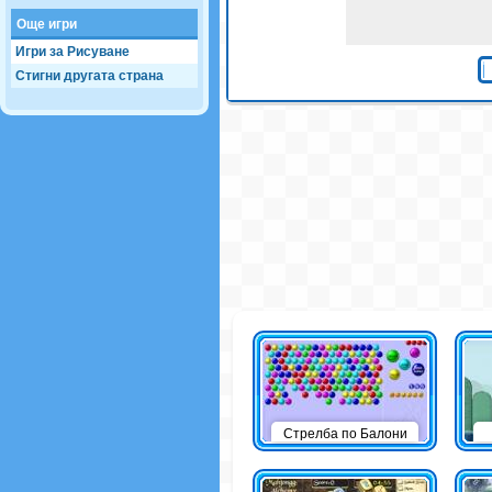
Още игри
Игри за Рисуване
Стигни другата страна
Стрелба по Балони