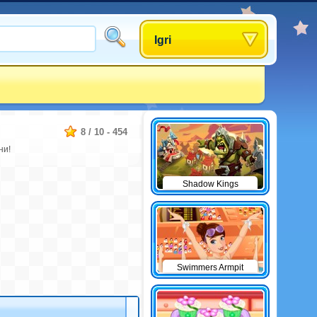
Igri
8
/
10
-
454
ни!
Shadow Kings
Swimmers Armpit