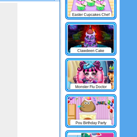
Easter Cupcakes Chef
Clawdeen Cake
Monster Flu Doctor
Pou Birthday Party