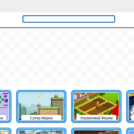
ни
Супер Марио
Управлявай Ферма