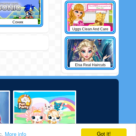
Соник
Uggs Clean And Care
Elsa Real Haircuts
Got it!
ic.
More info