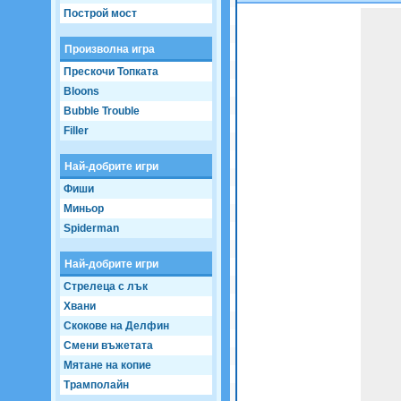
Построй мост
Game not loaded yet.
Произволна игра
Прескочи Топката
Bloons
Bubble Trouble
Filler
Най-добрите игри
Фиши
Миньор
Spiderman
Най-добрите игри
Стрелеца с лък
Хвани
Скокове на Делфин
Смени въжетата
Мятане на копие
Трамполайн