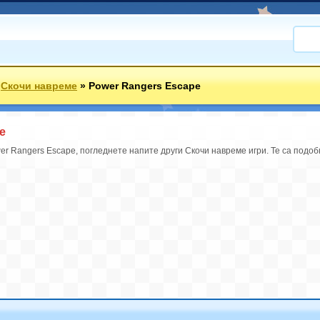
»
Скочи навреме
»
Power Rangers Escape
e
er Rangers Escape, погледнете напите други Скочи навреме игри. Те са подоб