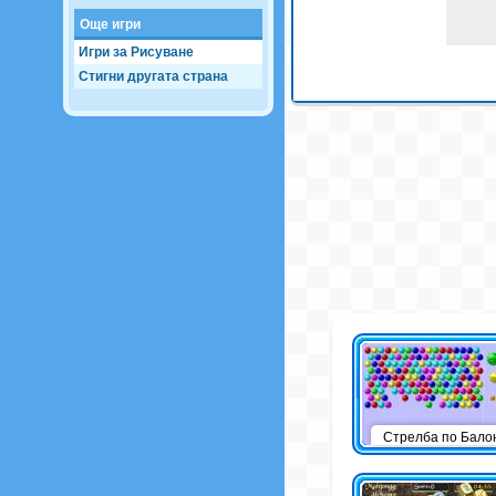
Още игри
Игри за Рисуване
Стигни другата страна
Стрелба по Бало