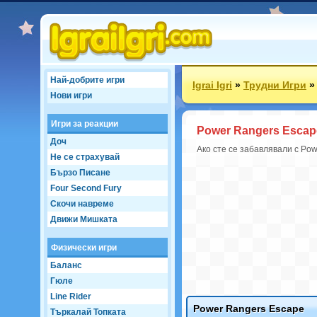
Най-добрите игри
Igrai Igri
»
Трудни Игри
Нови игри
Игри за реакции
Power Rangers Escap
Доч
Ако сте се забавлявали с Pow
Не се страхувай
Бързо Писане
Four Second Fury
Скочи навреме
Движи Мишката
Физически игри
Баланс
Гюле
Line Rider
Power Rangers Escape
Търкалай Топката