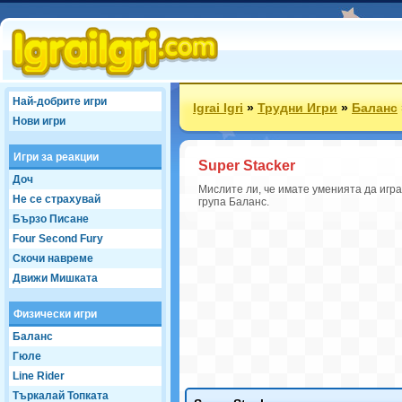
Най-добрите игри
Igrai Igri
»
Трудни Игри
»
Баланс
Нови игри
Игри за реакции
Super Stacker
Доч
Мислите ли, че имате уменията да игра
Не се страхувай
група Баланс.
Бързо Писане
Four Second Fury
Скочи навреме
Движи Мишката
Физически игри
Баланс
Гюле
Line Rider
Търкалай Топката