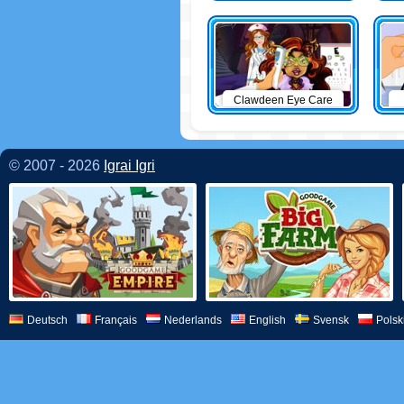
Clawdeen Eye Care
© 2007 - 2026
Igrai Igri
Deutsch
Français
Nederlands
English
Svensk
Polsk