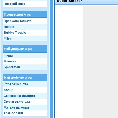
Super Stacker
Построй мост
Game not loaded yet.
Произволна игра
Прескочи Топката
Bloons
Bubble Trouble
Filler
Най-добрите игри
Фиши
Миньор
Spiderman
Най-добрите игри
Стрелеца с лък
Хвани
Скокове на Делфин
Смени въжетата
Мятане на копие
Трамполайн