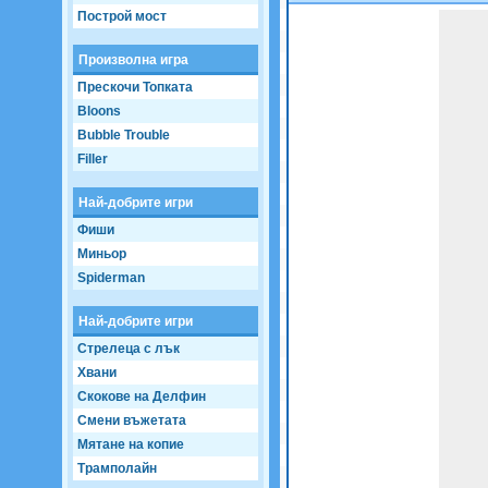
Построй мост
Game not loaded yet.
Произволна игра
Прескочи Топката
Bloons
Bubble Trouble
Filler
Най-добрите игри
Фиши
Миньор
Spiderman
Най-добрите игри
Стрелеца с лък
Хвани
Скокове на Делфин
Смени въжетата
Мятане на копие
Трамполайн