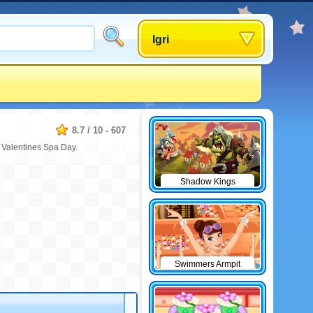
Igri
8.7
/
10
-
607
Valentines Spa Day.
Shadow Kings
Swimmers Armpit