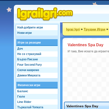
Най-добрите игри
Igrai Igri
»
Трудни Игри
Нови игри
Игри за реакции
Valentines Spa Day
Доч
И така, Вие искате да играет
Не се страхувай
Бързо Писане
Four Second Fury
Скочи навреме
Движи Мишката
Физически игри
Баланс
Гюле
Line Rider
Valentines Spa Day
Търкалай Топката