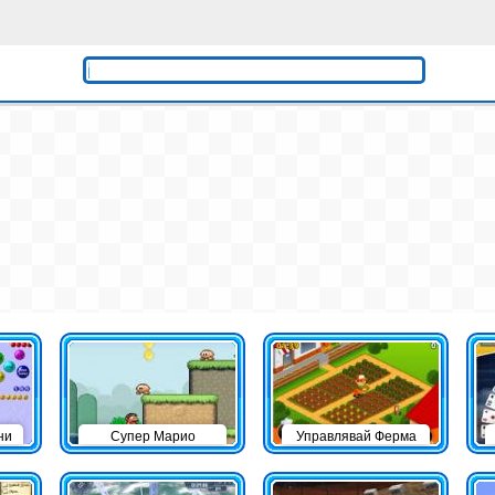
ни
Супер Марио
Управлявай Ферма