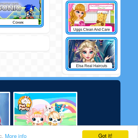
Соник
Uggs Clean And Care
Elsa Real Haircuts
Got it!
ic.
More info