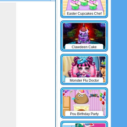
Easter Cupcakes Chef
Clawdeen Cake
Monster Flu Doctor
Pou Birthday Party