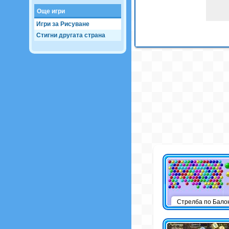
Още игри
Игри за Рисуване
Стигни другата страна
Стрелба по Бало