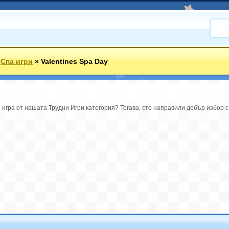
»
Спа игри
»
Valentines Spa Day
е игра от нашата Трудни Игри категория? Тогава, сте направили добър избор с 