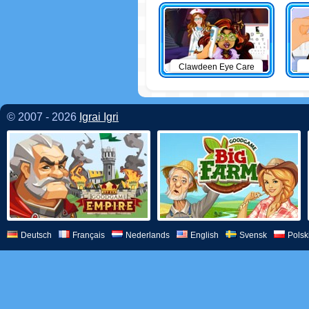
Clawdeen Eye Care
© 2007 - 2026
Igrai Igri
Deutsch
Français
Nederlands
English
Svensk
Polsk