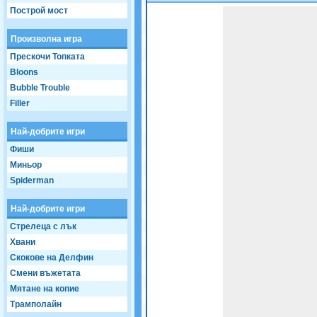
Построй мост
Game not loaded yet.
Произволна игра
Прескочи Топката
Bloons
Bubble Trouble
Filler
Най-добрите игри
Фиши
Миньор
Spiderman
Най-добрите игри
Стрелеца с лък
Хвани
Скокове на Делфин
Смени въжетата
Мятане на копие
Трамполайн