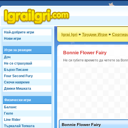
Най-добрите игри
Igrai Igri
»
Трудни Игри
»
Сортир
Нови игри
Игри за реакции
Bonnie Flower Fairy
Доч
Не си губете времето да четете за Bonni
Не се страхувай
Бързо Писане
Four Second Fury
Скочи навреме
Движи Мишката
Физически игри
Баланс
Гюле
Line Rider
Bonnie Flower Fairy
Търкалай Топката