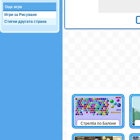
Още игри
Игри за Рисуване
Стигни другата страна
Стрелба по Балони