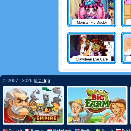
Monster Flu Doctor
Clawdeen Eye Care
© 2007 - 2026
Igrai Igri
Deutsch
Français
Nederlands
English
Svensk
Polsk