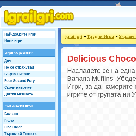
Най-добрите игри
Igrai Igri
»
Трудни Игри
»
Украси 
Нови игри
Игри за реакции
Delicious Choco
Доч
Не се страхувай
Насладете се на една 
Бързо Писане
Banana Muffins. Убеде
Four Second Fury
Игри, за да намерите
Скочи навреме
игрите от групата ни 
Движи Мишката
Физически игри
Баланс
Гюле
Line Rider
Търкалай Топката