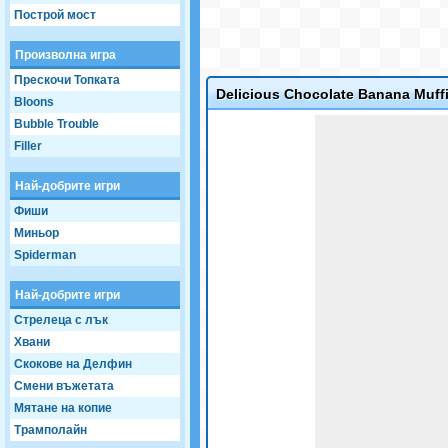
Построй мост
Произволна игра
Прескочи Топката
Delicious Chocolate Banana Muff
Bloons
Game not loaded yet.
Bubble Trouble
Filler
Най-добрите игри
Фиши
Миньор
Spiderman
Най-добрите игри
Стрелеца с лък
Хвани
Скокове на Делфин
Смени въжетата
Мятане на копие
Трамполайн