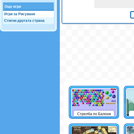
Още игри
Игри за Рисуване
Стигни другата страна
Стрелба по Балони