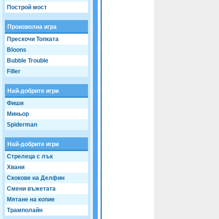
Game not loaded yet.
Построй мост
Произволна игра
Прескочи Топката
Bloons
Bubble Trouble
Filler
Най-добрите игри
Фиши
Миньор
Spiderman
Най-добрите игри
Стрелеца с лък
Хвани
Скокове на Делфин
Смени въжетата
Мятане на копие
Трамполайн