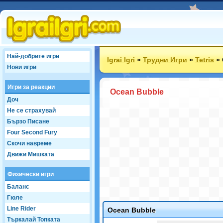
Най-добрите игри
Igrai Igri
»
Трудни Игри
»
Tetris
»
Нови игри
Игри за реакции
Ocean Bubble
Доч
Не се страхувай
Бързо Писане
Four Second Fury
Скочи навреме
Движи Мишката
Физически игри
Баланс
Гюле
Line Rider
Ocean Bubble
Търкалай Топката