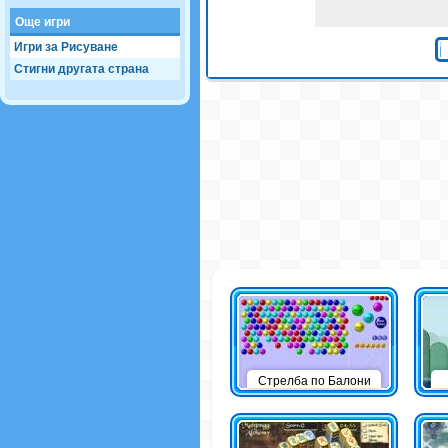
Още игри
Игри за Рисуване
Стигни другата страна
Стрелба по Балони