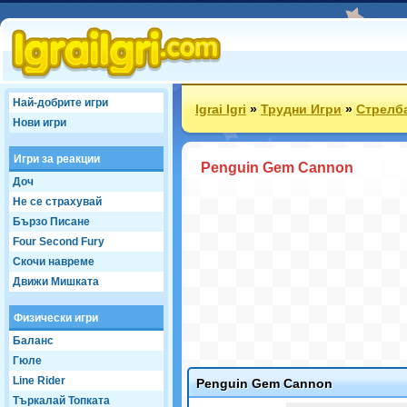
Най-добрите игри
Igrai Igri
»
Трудни Игри
»
Стрелб
Нови игри
Игри за реакции
Penguin Gem Cannon
Доч
Не се страхувай
Бързо Писане
Four Second Fury
Скочи навреме
Движи Мишката
Физически игри
Баланс
Гюле
Line Rider
Penguin Gem Cannon
Търкалай Топката