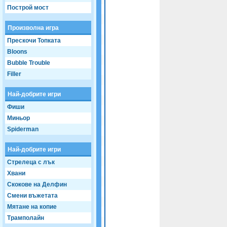
Game not loaded yet.
Построй мост
Произволна игра
Прескочи Топката
Bloons
Bubble Trouble
Filler
Най-добрите игри
Фиши
Миньор
Spiderman
Най-добрите игри
Стрелеца с лък
Хвани
Скокове на Делфин
Смени въжетата
Мятане на копие
Трамполайн